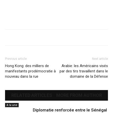
Previous article
Next article
Hong Kong: des milliers de
Arabie: les Américains visés
manifestants prodémocratie à
par des tirs travaillent dans le
nouveau dans la rue
domaine de la Défense
RELATED ARTICLES
MORE FROM AUTHOR
A la une
Diplomatie renforcée entre le Sénégal