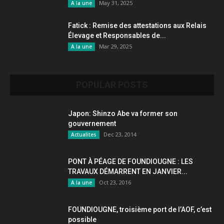
May 31, 2025
A la une
Fatick : Remise des attestations aux Relais
Élevage et Responsables de...
Mar 29, 2025
A la une
POPULAR POSTS
Japon: Shinzo Abe va former son
gouvernement
Dec 23, 2014
Actualites
PONT À PÉAGE DE FOUNDIOUGNE : LES
TRAVAUX DÉMARRENT EN JANVIER...
Oct 23, 2016
A la une
FOUNDIOUGNE, troisième port de l’AOF, c’est
possible