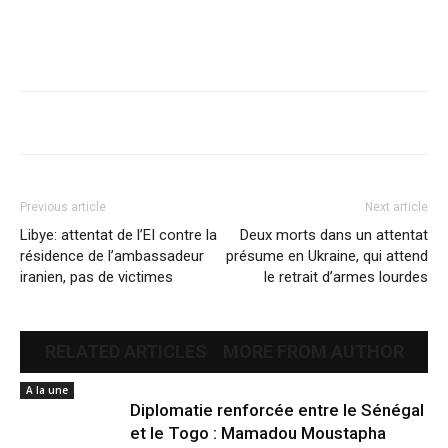
Previous article
Next article
Libye: attentat de l’EI contre la
Deux morts dans un attentat
résidence de l’ambassadeur
présume en Ukraine, qui attend
iranien, pas de victimes
le retrait d’armes lourdes
RELATED ARTICLES
MORE FROM AUTHOR
A la une
Diplomatie renforcée entre le Sénégal
et le Togo : Mamadou Moustapha