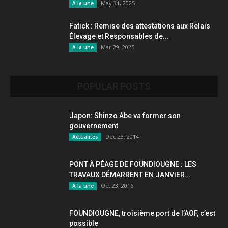
May 31, 2025
A la une
Fatick : Remise des attestations aux Relais
Élevage et Responsables de...
Mar 29, 2025
A la une
POPULAR POSTS
Japon: Shinzo Abe va former son
gouvernement
Dec 23, 2014
Actualites
PONT À PÉAGE DE FOUNDIOUGNE : LES
TRAVAUX DÉMARRENT EN JANVIER...
Oct 23, 2016
A la une
FOUNDIOUGNE, troisième port de l’AOF, c’est
possible