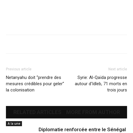
Previous article
Next article
Netanyahu doit “prendre des
Syrie: Al-Qaïda progresse
mesures crédibles pour geler”
autour d’Idleb, 71 morts en
la colonisation
trois jours
RELATED ARTICLES
MORE FROM AUTHOR
A la une
Diplomatie renforcée entre le Sénégal