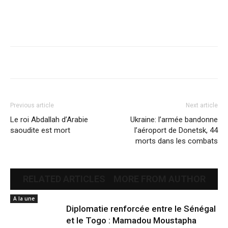
Previous article
Next article
Le roi Abdallah d’Arabie
Ukraine: l’armée bandonne
saoudite est mort
l’aéroport de Donetsk, 44
morts dans les combats
RELATED ARTICLES
MORE FROM AUTHOR
A la une
Diplomatie renforcée entre le Sénégal
et le Togo : Mamadou Moustapha