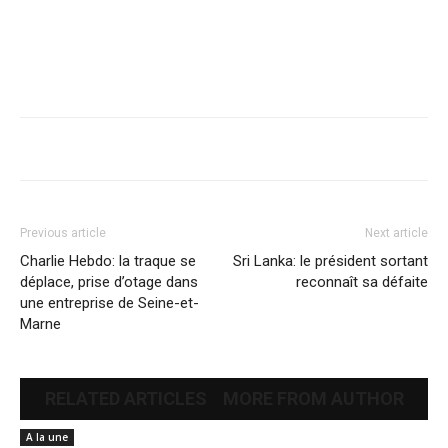
Previous article
Next article
Charlie Hebdo: la traque se
Sri Lanka: le président sortant
déplace, prise d’otage dans
reconnaît sa défaite
une entreprise de Seine-et-
Marne
RELATED ARTICLES
MORE FROM AUTHOR
A la une