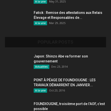
May 31, 2025
A la une
Fatick : Remise des attestations aux Relais
Élevage et Responsables de...
Mar 29, 2025
A la une
POPULAR POSTS
Japon: Shinzo Abe va former son
gouvernement
Dec 23, 2014
Actualites
PONT À PÉAGE DE FOUNDIOUGNE : LES
TRAVAUX DÉMARRENT EN JANVIER...
Oct 23, 2016
A la une
FOUNDIOUGNE, troisième port de l’AOF, c’est
possible