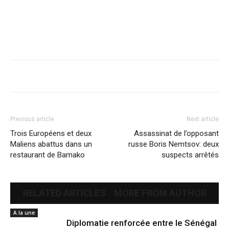
Previous article
Next article
Trois Européens et deux
Assassinat de l’opposant
Maliens abattus dans un
russe Boris Nemtsov: deux
restaurant de Bamako
suspects arrêtés
RELATED ARTICLES
MORE FROM AUTHOR
A la une
Diplomatie renforcée entre le Sénégal