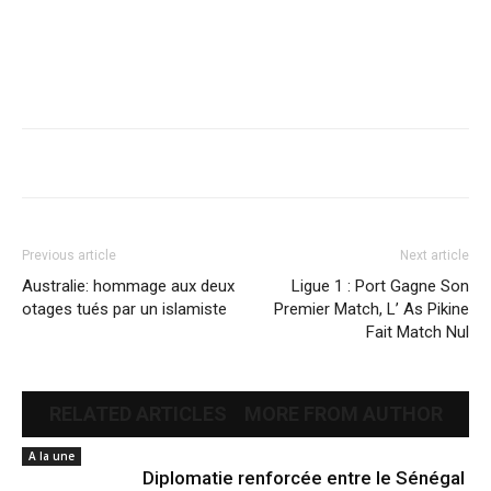
Previous article
Next article
Australie: hommage aux deux
Ligue 1 : Port Gagne Son
otages tués par un islamiste
Premier Match, L’ As Pikine
Fait Match Nul
RELATED ARTICLES
MORE FROM AUTHOR
A la une
Diplomatie renforcée entre le Sénégal