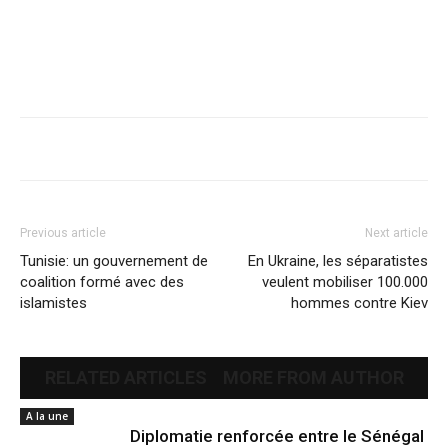
Previous article
Next article
Tunisie: un gouvernement de
En Ukraine, les séparatistes
coalition formé avec des
veulent mobiliser 100.000
islamistes
hommes contre Kiev
RELATED ARTICLES
MORE FROM AUTHOR
A la une
Diplomatie renforcée entre le Sénégal