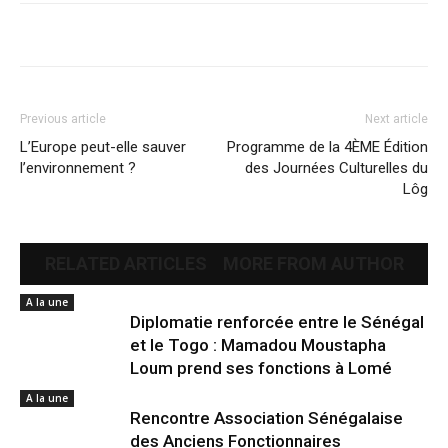
Previous article
Next article
L’Europe peut-elle sauver
Programme de la 4ÈME Édition
l’environnement ?
des Journées Culturelles du
Lôg
RELATED ARTICLES
MORE FROM AUTHOR
A la une
Diplomatie renforcée entre le Sénégal
et le Togo : Mamadou Moustapha
Loum prend ses fonctions à Lomé
A la une
Rencontre Association Sénégalaise
des Anciens Fonctionnaires