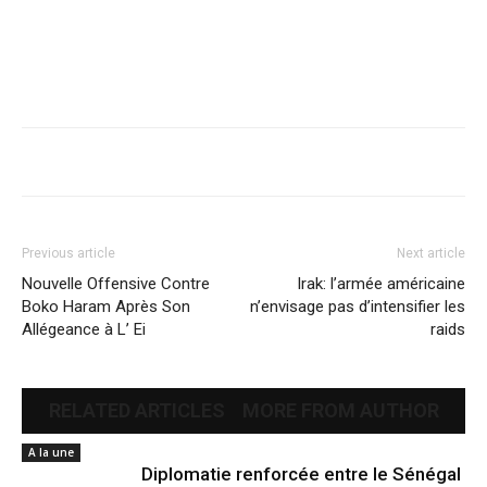
Previous article
Next article
Nouvelle Offensive Contre
Irak: l’armée américaine
Boko Haram Après Son
n’envisage pas d’intensifier les
Allégeance à L’ Ei
raids
RELATED ARTICLES
MORE FROM AUTHOR
A la une
Diplomatie renforcée entre le Sénégal