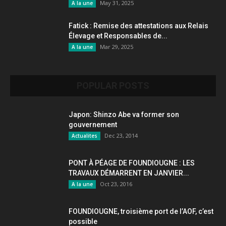
May 31, 2025
A la une
Fatick : Remise des attestations aux Relais
Élevage et Responsables de...
Mar 29, 2025
A la une
POPULAR POSTS
Japon: Shinzo Abe va former son
gouvernement
Dec 23, 2014
Actualites
PONT À PÉAGE DE FOUNDIOUGNE : LES
TRAVAUX DÉMARRENT EN JANVIER...
Oct 23, 2016
A la une
FOUNDIOUGNE, troisième port de l’AOF, c’est
possible