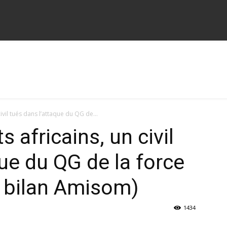
civil tués dans l’attaque du QG de...
 africains, un civil
ue du QG de la force
u bilan Amisom)
1434