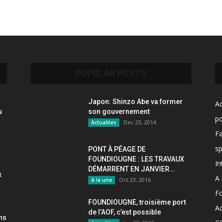
POPULAR POSTS
Japon: Shinzo Abe va former
Ac
u
son gouvernement
po
Dec 23, 2014
Actualites
F
sp
PONT À PÉAGE DE
FOUNDIOUGNE : LES TRAVAUX
In
DÉMARRENT EN JANVIER...
x
A 
Oct 23, 2016
A la une
F
FOUNDIOUGNE, troisième port
Ac
de l’AOF, c’est possible
ons