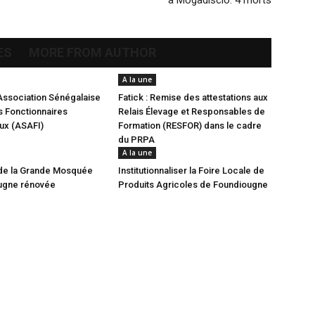
à Mogadiscio: 4 morts
ES
MORE FROM AUTHOR
A la une
Association Sénégalaise
Fatick : Remise des attestations aux
 Fonctionnaires
Relais Élevage et Responsables de
aux (ASAFI)
Formation (RESFOR) dans le cadre
du PRPA
A la une
de la Grande Mosquée
Institutionnaliser la Foire Locale de
ugne rénovée
Produits Agricoles de Foundiougne