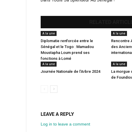
Dans Toute Sa Splendeur Au Sénégal !
RELATED ARTICL
A la une
A la une
Diplomatie renforcée entre le
Rencontre 
Sénégal et le Togo : Mamadou
des Anciens
Moustapha Loum prend ses
internation
fonctions à Lomé
A la une
A la une
Journée Nationale de l’Arbre 2024
La morgue 
de Foundio
LEAVE A REPLY
Log in to leave a comment