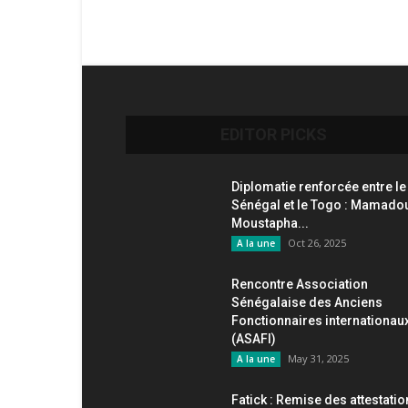
EDITOR PICKS
Diplomatie renforcée entre le
Sénégal et le Togo : Mamado
Moustapha...
Oct 26, 2025
A la une
Rencontre Association
Sénégalaise des Anciens
Fonctionnaires internationau
(ASAFI)
May 31, 2025
A la une
Fatick : Remise des attestati