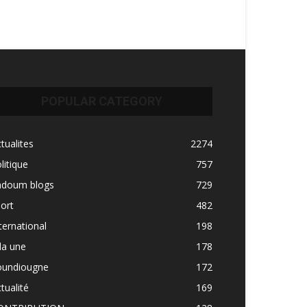
POPULAR CATEGORY
tualites
2274
litique
757
adoum blogs
729
ort
482
ternational
198
la une
178
oundiougne
172
tualité
169