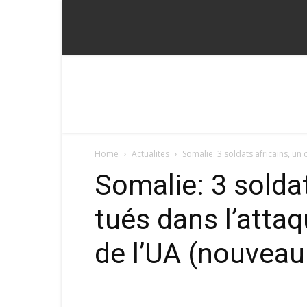
Fadoum
Home
Actualites
Somalie: 3 soldats africains, un 
Somalie: 3 soldats
tués dans l’attaq
de l’UA (nouvea