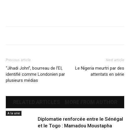
Previous article
Next article
“Jihadi John”, bourreau de l’EI,
Le Nigeria meurtri par des
identifié comme Londonien par
attentats en série
plusieurs médias
RELATED ARTICLES
MORE FROM AUTHOR
A la une
Diplomatie renforcée entre le Sénégal
et le Togo : Mamadou Moustapha