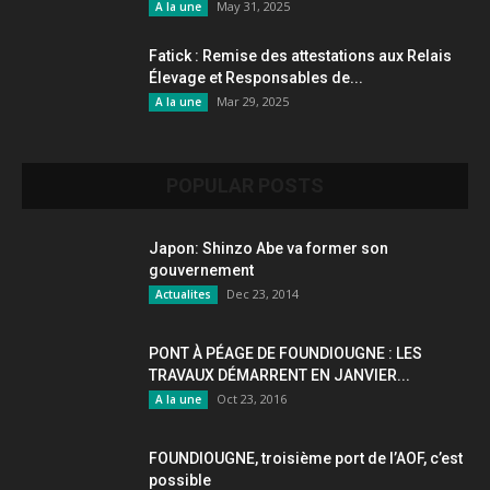
May 31, 2025
A la une
Fatick : Remise des attestations aux Relais
Élevage et Responsables de...
Mar 29, 2025
A la une
POPULAR POSTS
Japon: Shinzo Abe va former son
gouvernement
Dec 23, 2014
Actualites
PONT À PÉAGE DE FOUNDIOUGNE : LES
TRAVAUX DÉMARRENT EN JANVIER...
Oct 23, 2016
A la une
FOUNDIOUGNE, troisième port de l’AOF, c’est
possible