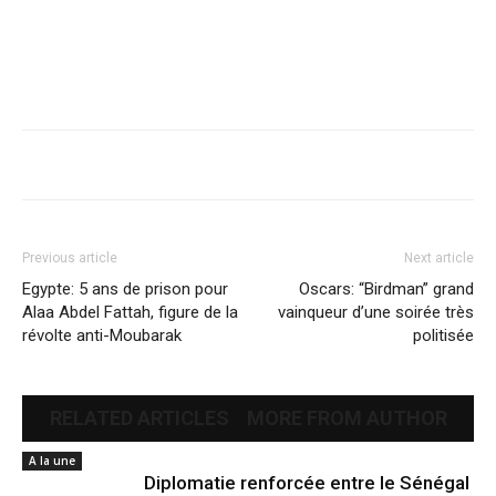
Previous article
Next article
Egypte: 5 ans de prison pour
Oscars: “Birdman” grand
Alaa Abdel Fattah, figure de la
vainqueur d’une soirée très
révolte anti-Moubarak
politisée
RELATED ARTICLES
MORE FROM AUTHOR
A la une
Diplomatie renforcée entre le Sénégal