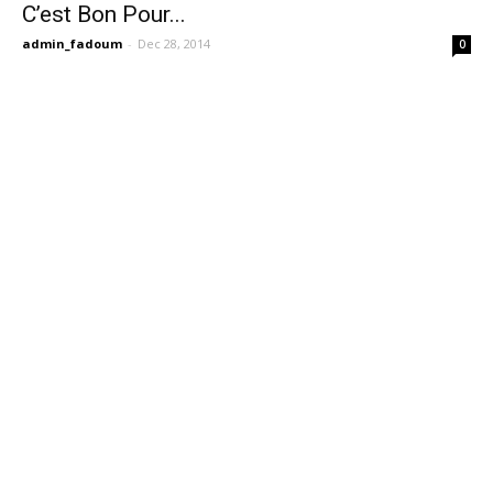
C’est Bon Pour...
admin_fadoum
-
Dec 28, 2014
0