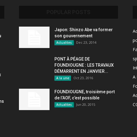
POPULAR POSTS
Japon: Shinzo Abe va former
Ac
u
son gouvernement
po
Dec 23, 2014
Actualites
F
sp
PONT À PÉAGE DE
FOUNDIOUGNE : LES TRAVAUX
In
DÉMARRENT EN JANVIER...
x
A 
Oct 23, 2016
A la une
F
FOUNDIOUGNE, troisième port
Ac
de l’AOF, c’est possible
ons
C
Jun 20, 2015
Actualites