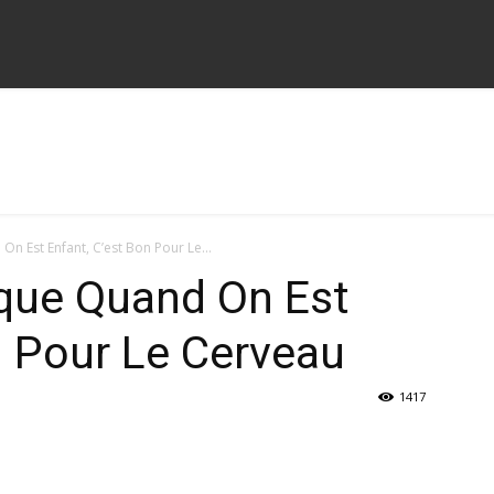
n Est Enfant, C’est Bon Pour Le...
ique Quand On Est
n Pour Le Cerveau
1417