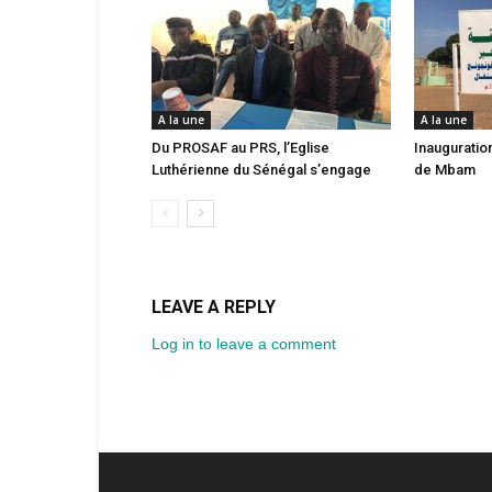
A la une
A la une
Du PROSAF au PRS, l’Eglise
Inauguratio
Luthérienne du Sénégal s’engage
de Mbam
LEAVE A REPLY
Log in to leave a comment