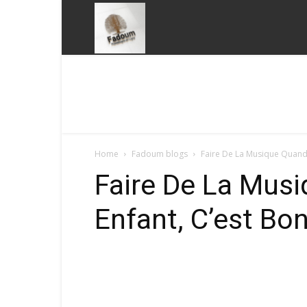
Fadoum
Home
Fadoum blogs
Faire De La Musique Quand O
Faire De La Mus
Enfant, C’est Bo