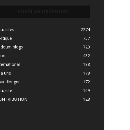
POPULAR CATEGORY
tualites
2274
litique
757
adoum blogs
729
ort
482
ternational
198
la une
178
oundiougne
172
tualité
169
ONTRIBUTION
128