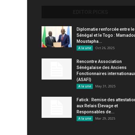
EDITOR PICKS
Diplomatie renforcée entre le
Sénégal et le Togo : Mamado
Moustapha...
Oct 26, 2025
A la une
Rencontre Association
Sénégalaise des Anciens
Fonctionnaires internationau
(ASAFI)
May 31, 2025
A la une
Fatick : Remise des attestati
aux Relais Élevage et
Responsables de...
Mar 29, 2025
A la une