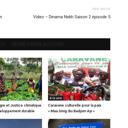
Next article
in
Video – Dinama Nekh Saison 2 épisode 5
ES
MORE FROM AUTHOR
A la une
ie et Justice climatique
Caravane culturelle pour la paix
veloppement durable
« Maa Sinig-Bu Badjum Ayi »