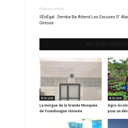
Previous article
SÉnÉgal : Demba Ba Attend Les Excuses D’ Ala
Giresse
RELATED ARTICL
A la une
A la une
La morgue de la Grande Mosquée
Agro-écolog
de Foundiougne rénovée
pour un dé