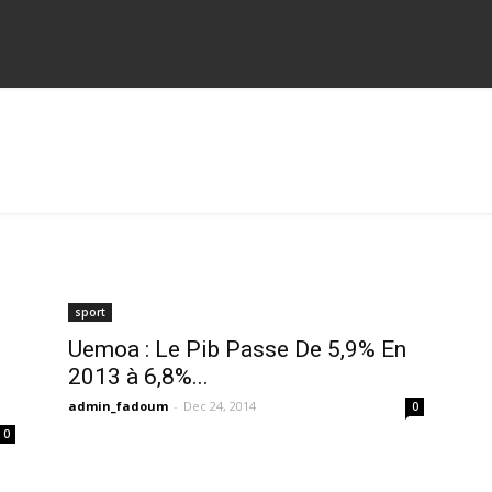
sport
Uemoa : Le Pib Passe De 5,9% En
2013 à 6,8%...
admin_fadoum
-
Dec 24, 2014
0
0