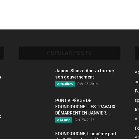
POPULAR POSTS
Japon: Shinzo Abe va former
Ac
u
son gouvernement
po
Dec 23, 2014
Actualites
F
sp
PONT À PÉAGE DE
FOUNDIOUGNE : LES TRAVAUX
In
DÉMARRENT EN JANVIER...
x
A 
Oct 23, 2016
A la une
F
FOUNDIOUGNE, troisième port
Ac