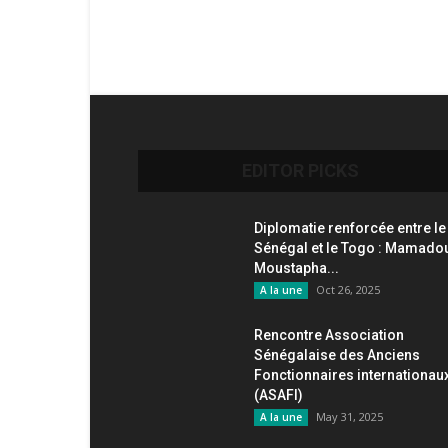
EDITOR PICKS
Diplomatie renforcée entre le
Sénégal et le Togo : Mamado
Moustapha...
Oct 26, 2025
A la une
Rencontre Association
Sénégalaise des Anciens
Fonctionnaires internationau
(ASAFI)
May 31, 2025
A la une