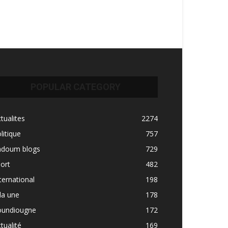
POPULAR CATEGORY
tualites
2274
litique
757
adoum blogs
729
ort
482
ternational
198
la une
178
oundiougne
172
tualité
169