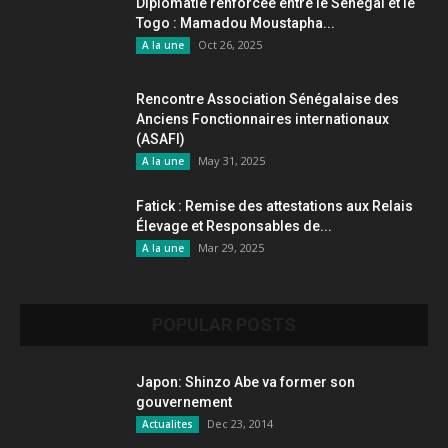
Diplomatie renforcée entre le Sénégal et le
Togo : Mamadou Moustapha...
Oct 26, 2025
A la une
Rencontre Association Sénégalaise des
Anciens Fonctionnaires internationaux
(ASAFI)
May 31, 2025
A la une
Fatick : Remise des attestations aux Relais
Élevage et Responsables de...
Mar 29, 2025
A la une
POPULAR POSTS
Japon: Shinzo Abe va former son
gouvernement
Dec 23, 2014
Actualites