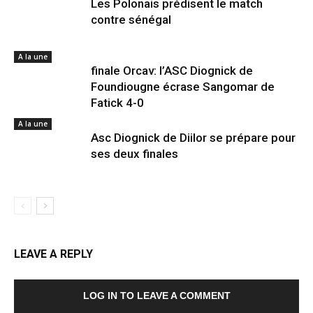
Les Polonais prédisent le match
contre sénégal
A la une
finale Orcav: l’ASC Diognick de
Foundiougne écrase Sangomar de
Fatick 4-0
A la une
Asc Diognick de Diilor se prépare pour
ses deux finales
LEAVE A REPLY
LOG IN TO LEAVE A COMMENT