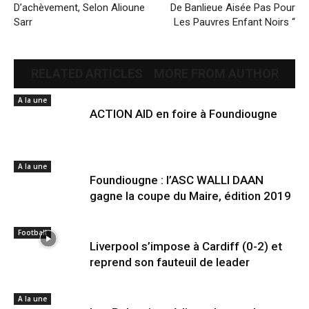
D’achèvement, Selon Alioune
De Banlieue Aisée Pas Pour
Sarr
Les Pauvres Enfant Noirs “
RELATED ARTICLES
MORE FROM AUTHOR
A la une
ACTION AID en foire à Foundiougne
A la une
Foundiougne : l’ASC WALLI DAAN
gagne la coupe du Maire, édition 2019
Football
Liverpool s’impose à Cardiff (0-2) et
reprend son fauteuil de leader
A la une