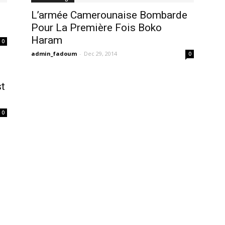
L’armée Camerounaise Bombarde
Pour La Première Fois Boko
Haram
0
admin_fadoum
-
Dec 29, 2014
0
t
0