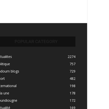
POPULAR CATEGORY
tualites
2274
litique
757
adoum blogs
729
ort
482
ternational
198
la une
178
oundiougne
172
tualité
169