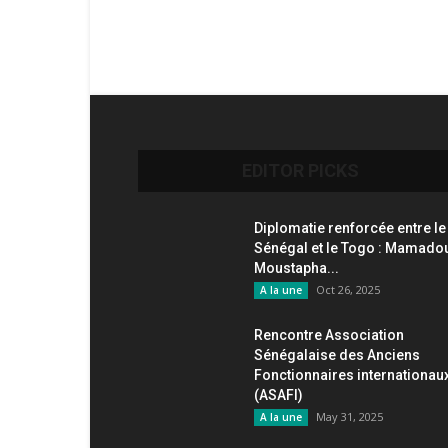
EDITOR PICKS
Diplomatie renforcée entre le
Sénégal et le Togo : Mamado
Moustapha...
Oct 26, 2025
A la une
Rencontre Association
Sénégalaise des Anciens
Fonctionnaires internationau
(ASAFI)
May 31, 2025
A la une