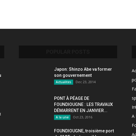
POPULAR POSTS
Japon: Shinzo Abe va former
Ac
u
son gouvernement
po
Dec 23, 2014
Actualites
F
sp
PONT À PÉAGE DE
FOUNDIOUGNE : LES TRAVAUX
In
DÉMARRENT EN JANVIER...
x
A 
Oct 23, 2016
A la une
F
FOUNDIOUGNE, troisième port
Ac