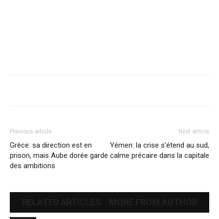
Previous article
Next article
Grèce: sa direction est en
Yémen: la crise s’étend au sud,
prison, mais Aube dorée garde
calme précaire dans la capitale
des ambitions
RELATED ARTICLES
MORE FROM AUTHOR