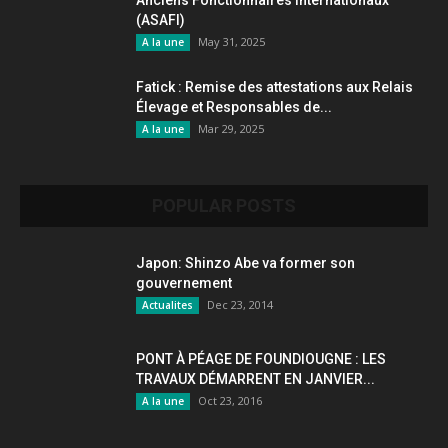
Anciens Fonctionnaires internationaux
(ASAFI)
May 31, 2025
A la une
Fatick : Remise des attestations aux Relais
Élevage et Responsables de...
Mar 29, 2025
A la une
POPULAR POSTS
Japon: Shinzo Abe va former son
gouvernement
Dec 23, 2014
Actualites
PONT À PÉAGE DE FOUNDIOUGNE : LES
TRAVAUX DÉMARRENT EN JANVIER...
Oct 23, 2016
A la une