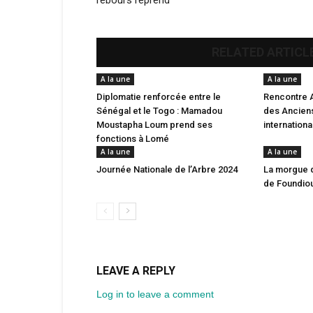
rebours reprend
RELATED ARTICL
A la une
A la une
Diplomatie renforcée entre le
Rencontre 
Sénégal et le Togo : Mamadou
des Anciens
Moustapha Loum prend ses
internation
fonctions à Lomé
A la une
A la une
Journée Nationale de l’Arbre 2024
La morgue 
de Foundio
LEAVE A REPLY
Log in to leave a comment