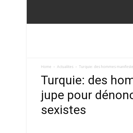
Fadoum
Home
Actualites
Turquie: des hommes manifesten
Turquie: des ho
jupe pour dénonc
sexistes