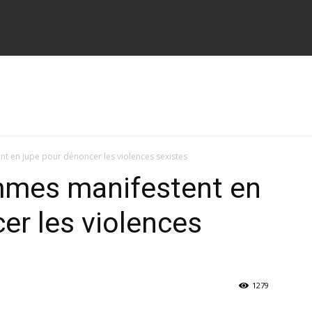
t en jupe pour dénoncer les violences sexistes
mmes manifestent en
er les violences
1279