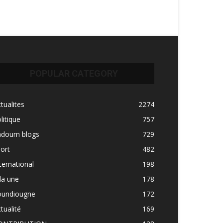
POPULAR CATEGORY
tualites
2274
litique
757
adoum blogs
729
ort
482
ternational
198
la une
178
oundiougne
172
tualité
169