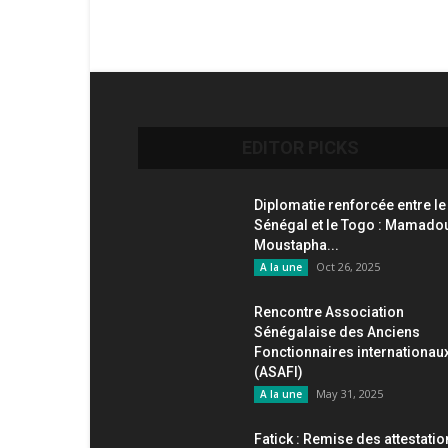
EDITOR PICKS
Diplomatie renforcée entre le
Sénégal et le Togo : Mamado
Moustapha...
Oct 26, 2025
A la une
Rencontre Association
Sénégalaise des Anciens
Fonctionnaires internationau
(ASAFI)
May 31, 2025
A la une
Fatick : Remise des attestati