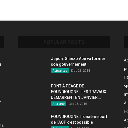
POPULAR POSTS
Japon: Shinzo Abe va former
Ac
u
son gouvernement
po
Dec 23, 2014
Actualites
F
sp
PONT À PÉAGE DE
FOUNDIOUGNE : LES TRAVAUX
In
DÉMARRENT EN JANVIER...
x
A 
Oct 23, 2016
A la une
F
FOUNDIOUGNE, troisième port
Ac
de l’AOF, c’est possible
ons