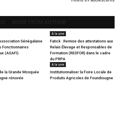
moins 89 adolescents
ES
MORE FROM AUTHOR
A la une
Association Sénégalaise
Fatick : Remise des attestations aux
 Fonctionnaires
Relais Élevage et Responsables de
aux (ASAFI)
Formation (RESFOR) dans le cadre
du PRPA
A la une
de la Grande Mosquée
Institutionnaliser la Foire Locale de
ugne rénovée
Produits Agricoles de Foundiougne