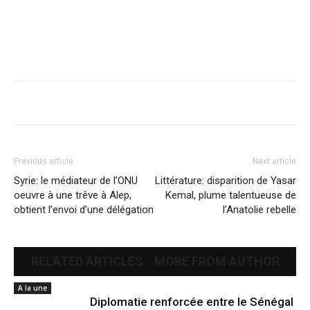
Previous article
Next article
Syrie: le médiateur de l’ONU
Littérature: disparition de Yasar
oeuvre à une trêve à Alep,
Kemal, plume talentueuse de
obtient l’envoi d’une délégation
l’Anatolie rebelle
RELATED ARTICLES
MORE FROM AUTHOR
A la une
Diplomatie renforcée entre le Sénégal