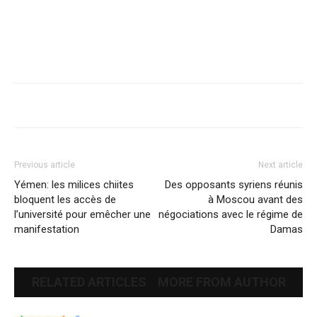
Previous article
Next article
Yémen: les milices chiites
Des opposants syriens réunis
bloquent les accès de
à Moscou avant des
l’université pour emêcher une
négociations avec le régime de
manifestation
Damas
RELATED ARTICLES
MORE FROM AUTHOR