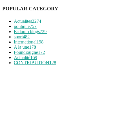
POPULAR CATEGORY
Actualites
2274
politique
757
Fadoum blogs
729
sport
482
International
198
A la une
178
Foundiougne
172
Actualité
169
CONTRIBUTION
128