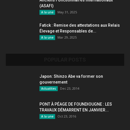
Anciens Fonctionnaires internationaux
(ASAFI)
May 31, 2025
A la une
Fatick : Remise des attestations aux Relais
Élevage et Responsables de...
Mar 29, 2025
A la une
POPULAR POSTS
Japon: Shinzo Abe va former son
gouvernement
Dec 23, 2014
Actualites
PONT À PÉAGE DE FOUNDIOUGNE : LES
TRAVAUX DÉMARRENT EN JANVIER...
Oct 23, 2016
A la une