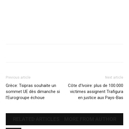
Previous article
Next article
Grèce: Tsipras souhaite un
Côte d’Ivoire: plus de 100.000
sommet UE dès dimanche si
victimes assignent Trafigura
l’Eurogroupe échoue
en justice aux Pays-Bas
RELATED ARTICLES
MORE FROM AUTHOR