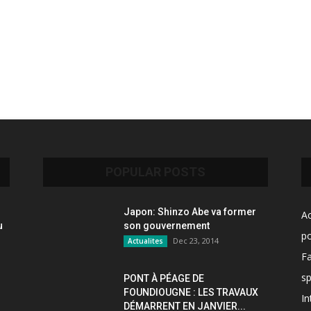
POPULAR POSTS
Japon: Shinzo Abe va former
Ac
u
son gouvernement
po
Dec 23, 2014
Actualites
F
sp
PONT À PÉAGE DE
FOUNDIOUGNE : LES TRAVAUX
In
DÉMARRENT EN JANVIER...