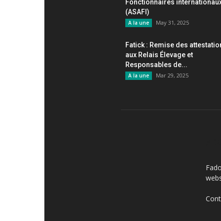
Fonctionnaires internationau
(ASAFI)
May 31, 2025
A la une
Fatick : Remise des attestati
aux Relais Élevage et
Responsables de...
Mar 29, 2025
A la une
AB
Fado
webs
Cont