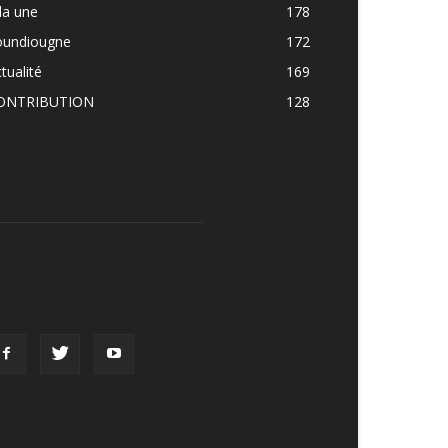
la une
178
oundiougne
172
tualité
169
ONTRIBUTION
128
OLLOW US