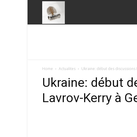
Fadoum
Home
Actualites
Ukraine: début des discussions
Ukraine: début d
Lavrov-Kerry à G