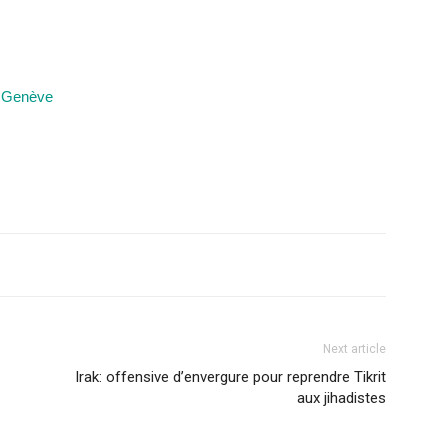
à Genève
Next article
Irak: offensive d’envergure pour reprendre Tikrit
aux jihadistes