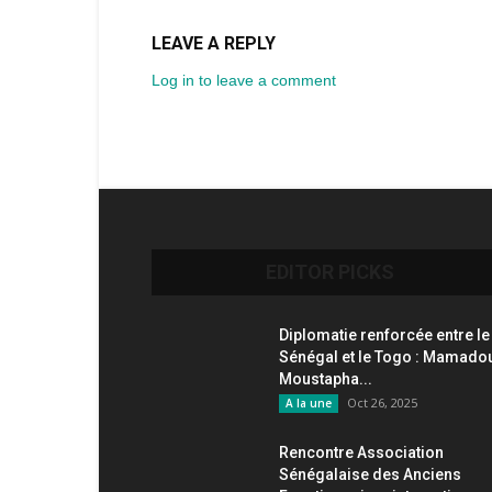
LEAVE A REPLY
Log in to leave a comment
EDITOR PICKS
Diplomatie renforcée entre le
Sénégal et le Togo : Mamado
Moustapha...
Oct 26, 2025
A la une
Rencontre Association
Sénégalaise des Anciens