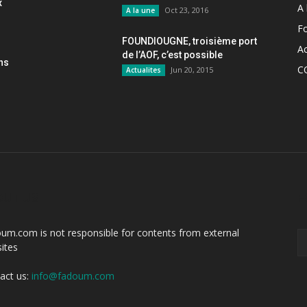
x
A 
Oct 23, 2016
A la une
F
FOUNDIOUGNE, troisième port
Ac
de l’AOF, c’est possible
ons
C
Jun 20, 2015
Actualites
OUT US
F
um.com is not responsible for contents from external
ites
act us:
info@fadoum.com