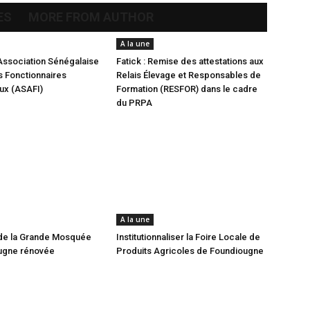
ES
MORE FROM AUTHOR
A la une
Association Sénégalaise
Fatick : Remise des attestations aux
 Fonctionnaires
Relais Élevage et Responsables de
aux (ASAFI)
Formation (RESFOR) dans le cadre
du PRPA
A la une
de la Grande Mosquée
Institutionnaliser la Foire Locale de
ugne rénovée
Produits Agricoles de Foundiougne