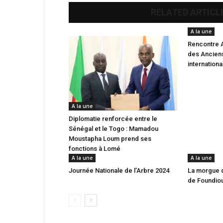
RELATED ARTICL
A la une
Rencontre 
des Anciens
internation
A la une
Diplomatie renforcée entre le
Sénégal et le Togo : Mamadou
Moustapha Loum prend ses
fonctions à Lomé
A la une
A la une
Journée Nationale de l’Arbre 2024
La morgue 
de Foundio