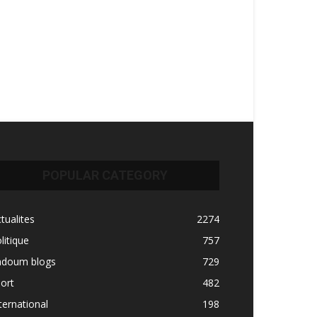
POPULAR CATEGORY
tualites
2274
litique
757
adoum blogs
729
ort
482
ternational
198