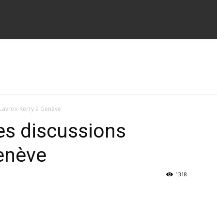
 Lavrov-Kerry à Genève
es discussions
enève
1318