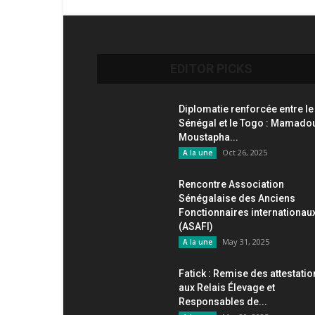
EDITOR PICKS
Diplomatie renforcée entre le
Sénégal et le Togo : Mamado
Moustapha...
Oct 26, 2025
A la une
Rencontre Association
Sénégalaise des Anciens
Fonctionnaires internationau
(ASAFI)
May 31, 2025
A la une
Fatick : Remise des attestati
aux Relais Élevage et
Responsables de...