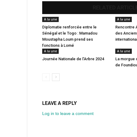
RELATED ARTICL
A la une
A la une
Diplomatie renforcée entre le
Rencontre 
Sénégal et le Togo : Mamadou
des Anciens
Moustapha Loum prend ses
internation
fonctions à Lomé
A la une
A la une
Journée Nationale de l’Arbre 2024
La morgue 
de Foundio
LEAVE A REPLY
Log in to leave a comment