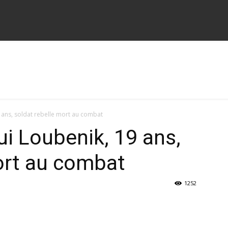
 ans, soldat rebelle mort au combat
ui Loubenik, 19 ans,
ort au combat
1252