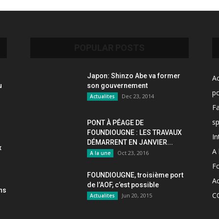
POPULAR POSTS
Japon: Shinzo Abe va former
Ac
u
son gouvernement
po
Dec 23, 2014
Actualites
F
sp
PONT À PÉAGE DE
FOUNDIOUGNE : LES TRAVAUX
In
DÉMARRENT EN JANVIER...
x
A 
Oct 23, 2016
A la une
F
FOUNDIOUGNE, troisième port
Ac
de l’AOF, c’est possible
ons
C
Jun 20, 2015
Actualites