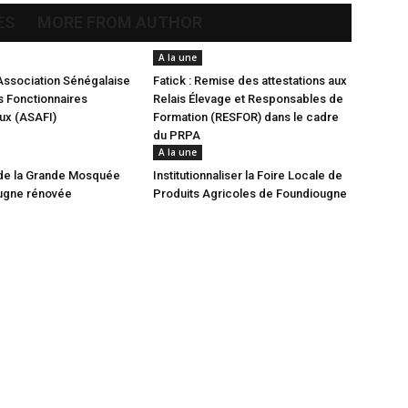
ES
MORE FROM AUTHOR
A la une
Association Sénégalaise
Fatick : Remise des attestations aux
 Fonctionnaires
Relais Élevage et Responsables de
aux (ASAFI)
Formation (RESFOR) dans le cadre
du PRPA
A la une
de la Grande Mosquée
Institutionnaliser la Foire Locale de
ugne rénovée
Produits Agricoles de Foundiougne