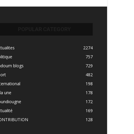
POPULAR CATEGORY
tualites
2274
litique
757
adoum blogs
729
ort
482
ternational
198
la une
178
oundiougne
172
tualité
169
ONTRIBUTION
128