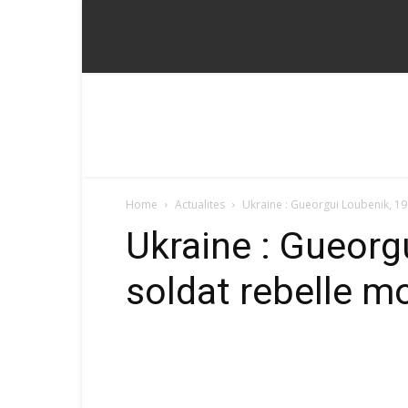
Fadoum
Home
Actualites
Ukraine : Gueorgui Loubenik, 19
Ukraine : Gueorg
soldat rebelle m