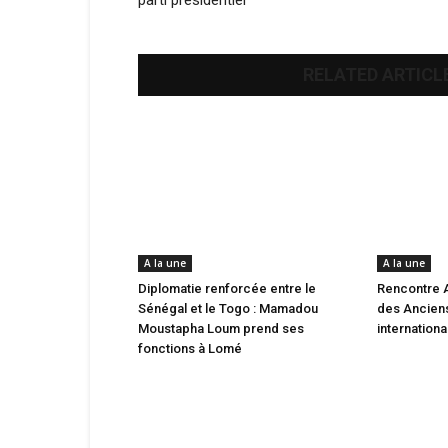
parti présidentiel
RELATED ARTICL
A la une
A la une
Diplomatie renforcée entre le
Rencontre 
Sénégal et le Togo : Mamadou
des Anciens
Moustapha Loum prend ses
internation
fonctions à Lomé