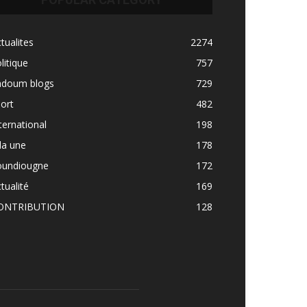
tualites
2274
litique
757
adoum blogs
729
ort
482
ternational
198
la une
178
oundiougne
172
tualité
169
ONTRIBUTION
128