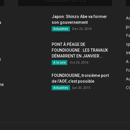
Japon: Shinzo Abe va former
Ac
u
son gouvernement
po
Dec 23, 2014
Actualites
F
sp
PONT À PÉAGE DE
FOUNDIOUGNE : LES TRAVAUX
In
DÉMARRENT EN JANVIER...
x
A 
Oct 23, 2016
A la une
F
FOUNDIOUGNE, troisième port
Ac
de l’AOF, c’est possible
ons
C
Jun 20, 2015
Actualites