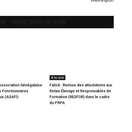
Washington
ES
MORE FROM AUTHOR
A la une
Association Sénégalaise
Fatick : Remise des attestations aux
 Fonctionnaires
Relais Élevage et Responsables de
aux (ASAFI)
Formation (RESFOR) dans le cadre
du PRPA