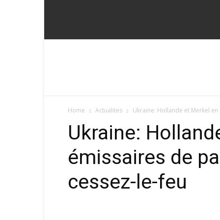
Fadoum
Home
Actualites
Ukraine: Hollande et Merkel en
Ukraine: Holland
émissaires de pa
cessez-le-feu