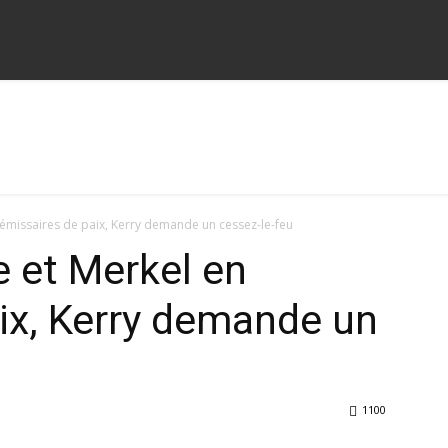
 émissaires de paix, Kerry demande un cessez-le-feu
e et Merkel en
ix, Kerry demande un
1100