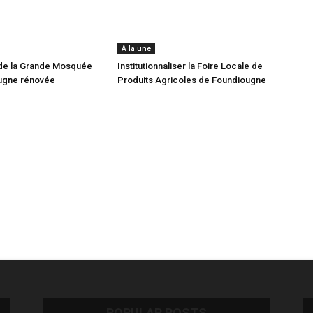
A la une
de la Grande Mosquée
Institutionnaliser la Foire Locale de
ugne rénovée
Produits Agricoles de Foundiougne
POPULAR POSTS