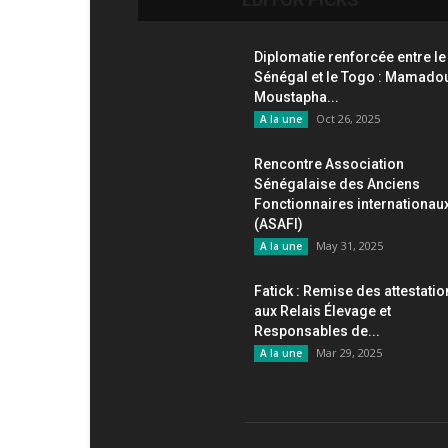
Diplomatie renforcée entre le
Sénégal et le Togo : Mamado
Moustapha...
Oct 26, 2025
A la une
Rencontre Association
Sénégalaise des Anciens
Fonctionnaires internationau
(ASAFI)
May 31, 2025
A la une
Fatick : Remise des attestati
aux Relais Élevage et
Responsables de...
Mar 29, 2025
A la une