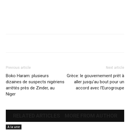
Previous article
Next article
Boko Haram: plusieurs
Grèce: le gouvernement prêt à
dizaines de suspects nigériens
aller jusqu’au bout pour un
arrêtés près de Zinder, au
accord avec l’Eurogroupe
Niger
RELATED ARTICLES
MORE FROM AUTHOR
A la une