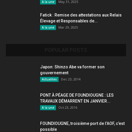
May 31, 2025
A la une
Fatick : Remise des attestations aux Relais
Élevage et Responsables de...
Mar 29, 2025
A la une
POPULAR POSTS
Japon: Shinzo Abe va former son
gouvernement
Dec 23, 2014
Actualites
PONT À PÉAGE DE FOUNDIOUGNE : LES
TRAVAUX DÉMARRENT EN JANVIER...
Oct 23, 2016
A la une
FOUNDIOUGNE, troisième port de l’AOF, c’est
possible