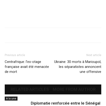
Previous article
Next article
Centrafrique: l’ex-otage
Ukraine: 30 morts à Marioupol,
française avait été menacée
les séparatistes annoncent
de mort
une offensive
RELATED ARTICLES
MORE FROM AUTHOR
A la une
Diplomatie renforcée entre le Sénégal