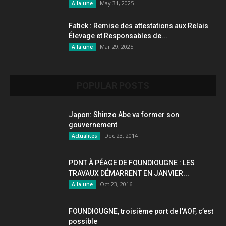
May 31, 2025
A la une
Fatick : Remise des attestations aux Relais
Élevage et Responsables de...
Mar 29, 2025
A la une
POPULAR POSTS
Japon: Shinzo Abe va former son
gouvernement
Dec 23, 2014
Actualites
PONT À PÉAGE DE FOUNDIOUGNE : LES
TRAVAUX DÉMARRENT EN JANVIER...
Oct 23, 2016
A la une
FOUNDIOUGNE, troisième port de l’AOF, c’est
possible