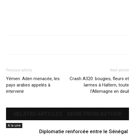
Previous article
Next article
Yémen: Aden menacée, les
Crash A320: bougies, fleurs et
pays arabes appelés à
larmes à Haltern, toute
intervenir
l’Allemagne en deuil
RELATED ARTICLES
MORE FROM AUTHOR
A la une
Diplomatie renforcée entre le Sénégal