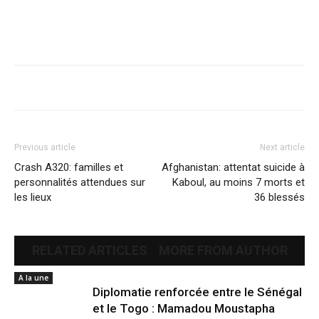
Previous article
Next article
Crash A320: familles et
Afghanistan: attentat suicide à
personnalités attendues sur
Kaboul, au moins 7 morts et
les lieux
36 blessés
RELATED ARTICLES
MORE FROM AUTHOR
A la une
Diplomatie renforcée entre le Sénégal
et le Togo : Mamadou Moustapha