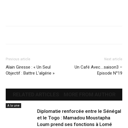
Previous article
Next article
Alain Giresse : « Un Seul
Un Café Avec….saison3 –
Objectif : Battre L’algérie »
Episode N°19
RELATED ARTICLES
MORE FROM AUTHOR
A la une
Diplomatie renforcée entre le Sénégal
et le Togo : Mamadou Moustapha
Loum prend ses fonctions à Lomé