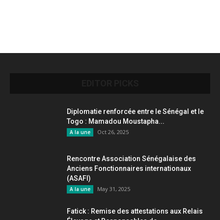
EDITOR PICKS
Diplomatie renforcée entre le Sénégal et le
Togo : Mamadou Moustapha...
Oct 26, 2025
A la une
Rencontre Association Sénégalaise des
Anciens Fonctionnaires internationaux
(ASAFI)
May 31, 2025
A la une
Fatick : Remise des attestations aux Relais