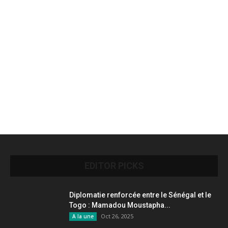
EDITOR PICKS
Diplomatie renforcée entre le Sénégal et le
Togo : Mamadou Moustapha...
Oct 26, 2025
A la une