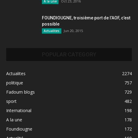
Oct 23, 2016
A la une
FOUNDIOUGNE, troisième port de l’AOF, c’est
possible
Jun 20, 2015
Actualites
POPULAR CATEGORY
Actualites
2274
politique
757
Fadoum blogs
729
sport
482
International
198
A la une
178
Foundiougne
172