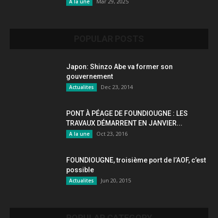
Mar 29, 2025
A la une
POPULAR POSTS
Japon: Shinzo Abe va former son
gouvernement
Dec 23, 2014
Actualites
PONT À PÉAGE DE FOUNDIOUGNE : LES
TRAVAUX DÉMARRENT EN JANVIER...
Oct 23, 2016
A la une
FOUNDIOUGNE, troisième port de l’AOF, c’est
possible
Jun 20, 2015
Actualites
POPULAR CATEGORY