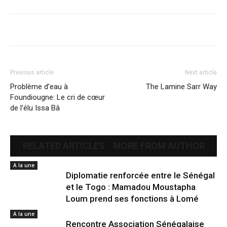
Previous article
Next article
Problème d’eau à
The Lamine Sarr Way
Foundiougne: Le cri de cœur
de l’élu Issa Bâ
RELATED ARTICLES
MORE FROM AUTHOR
A la une
Diplomatie renforcée entre le Sénégal
et le Togo : Mamadou Moustapha
Loum prend ses fonctions à Lomé
A la une
Rencontre Association Sénégalaise