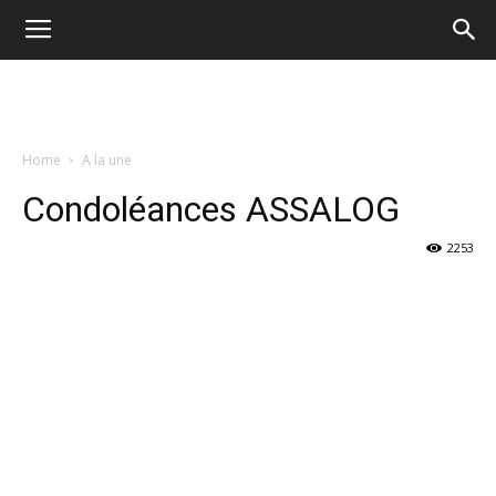
Home
A la une
Condoléances ASSALOG
2253