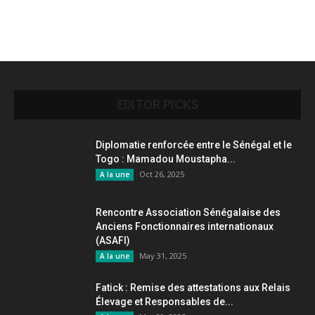
EDITOR PICKS
Diplomatie renforcée entre le Sénégal et le
Togo : Mamadou Moustapha...
Oct 26, 2025
A la une
Rencontre Association Sénégalaise des
Anciens Fonctionnaires internationaux
(ASAFI)
May 31, 2025
A la une
Fatick : Remise des attestations aux Relais
Élevage et Responsables de...