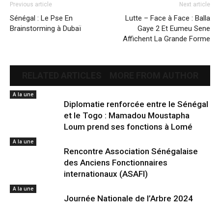
Previous article
Next article
Sénégal : Le Pse En
Lutte – Face à Face : Balla
Brainstorming à Dubaï
Gaye 2 Et Eumeu Sene
Affichent La Grande Forme
RELATED ARTICLES
MORE FROM AUTHOR
A la une
Diplomatie renforcée entre le Sénégal
et le Togo : Mamadou Moustapha
Loum prend ses fonctions à Lomé
A la une
Rencontre Association Sénégalaise
des Anciens Fonctionnaires
internationaux (ASAFI)
A la une
Journée Nationale de l’Arbre 2024