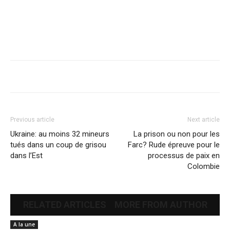
Previous article
Next article
Ukraine: au moins 32 mineurs
La prison ou non pour les
tués dans un coup de grisou
Farc? Rude épreuve pour le
dans l’Est
processus de paix en
Colombie
RELATED ARTICLES
MORE FROM AUTHOR
A la une