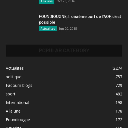
Oct 23, 2016
A la une
FOUNDIOUGNE, troisième port de l’AOF, c’est
possible
Jun 20, 2015
Actualites
POPULAR CATEGORY
Actualites
2274
politique
757
Fadoum blogs
729
sport
482
International
198
A la une
178
Foundiougne
172