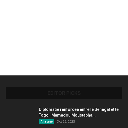
EDITOR PICKS
Diplomatie renforcée entre le Sénégal et le
Togo : Mamadou Moustapha...
Oct 26, 2025
A la une