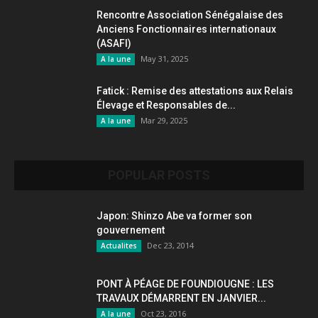
Rencontre Association Sénégalaise des
Anciens Fonctionnaires internationaux
(ASAFI)
May 31, 2025
A la une
Fatick : Remise des attestations aux Relais
Élevage et Responsables de...
Mar 29, 2025
A la une
POPULAR POSTS
Japon: Shinzo Abe va former son
gouvernement
Dec 23, 2014
Actualites
PONT À PÉAGE DE FOUNDIOUGNE : LES
TRAVAUX DÉMARRENT EN JANVIER...
Oct 23, 2016
A la une