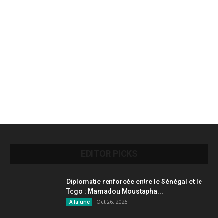
EDITOR PICKS
Diplomatie renforcée entre le Sénégal et le
Togo : Mamadou Moustapha...
Oct 26, 2025
A la une