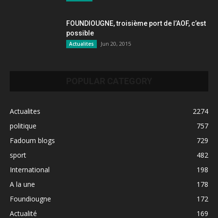
FOUNDIOUGNE, troisième port de l’AOF, c’est
possible
Jun 20, 2015
Actualites
POPULAR CATEGORY
Actualites
2274
politique
757
Fadoum blogs
729
sport
482
International
198
A la une
178
Foundiougne
172
Actualité
169