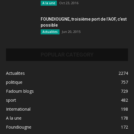
Oct 23, 2016
A la une
FOUNDIOUGNE, troisième port de l’AOF, c’est
possible
Jun 20, 2015
Actualites
POPULAR CATEGORY
Actualites
2274
politique
757
Fadoum blogs
729
sport
482
International
198
A la une
178
Foundiougne
172