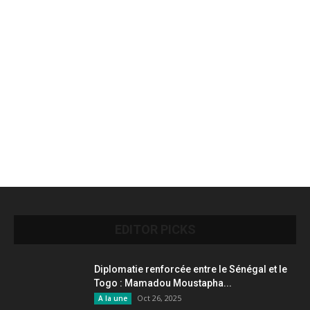
EDITOR PICKS
Diplomatie renforcée entre le Sénégal et le
Togo : Mamadou Moustapha...
Oct 26, 2025
A la une