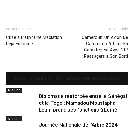
Previous article
Next article
Crise à L’afp : Une Médiation
Cameroun: Un Avion De
Déjà Entamée
Camair-co Atterrit En
Catastrophe Avec 117
Passagers à Son Bord
RELATED ARTICLES
MORE FROM AUTHOR
A la une
Diplomatie renforcée entre le Sénégal
et le Togo : Mamadou Moustapha
Loum prend ses fonctions à Lomé
A la une
Journée Nationale de l’Arbre 2024