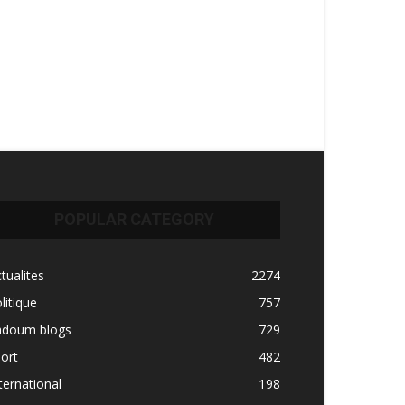
POPULAR CATEGORY
tualites
2274
litique
757
adoum blogs
729
ort
482
ternational
198