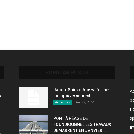
POPULAR POSTS
Japon: Shinzo Abe va former
Ac
u
son gouvernement
po
Dec 23, 2014
Actualites
F
sp
PONT À PÉAGE DE
FOUNDIOUGNE : LES TRAVAUX
In
DÉMARRENT EN JANVIER...
x