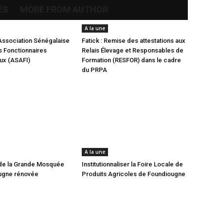
ES
MORE FROM AUTHOR
A la une
Association Sénégalaise
Fatick : Remise des attestations aux
 Fonctionnaires
Relais Élevage et Responsables de
aux (ASAFI)
Formation (RESFOR) dans le cadre
du PRPA
A la une
de la Grande Mosquée
Institutionnaliser la Foire Locale de
ugne rénovée
Produits Agricoles de Foundiougne