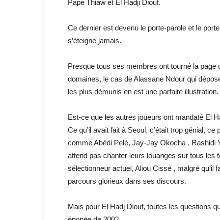
Pape Thiaw et El Hadji Diouf.
Ce dernier est devenu le porte-parole et le por
s’éteigne jamais.
Presque tous ses membres ont tourné la page d
domaines, le cas de Alassane Ndour qui dépose 
les plus démunis en est une parfaite illustration.
Est-ce que les autres joueurs ont mandaté El Had
Ce qu’il avait fait à Seoul, c’était trop génial,
comme Abédi Pelé, Jay-Jay Okocha , Rashidi Y
attend pas chanter leurs louanges sur tous les to
sélectionneur actuel, Aliou Cissé , malgré qu’il f
parcours glorieux dans ses discours.
Mais pour El Hadj Diouf, toutes les questions q
épopée de 2002.