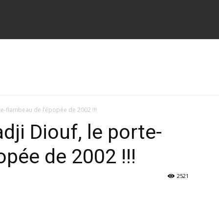
rte-flambeau de l’épopée de 2002 !!!
dji Diouf, le porte-
opée de 2002 !!!
2521