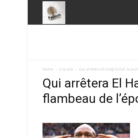
Fadoum
Home
A la une
Qui arrêtera El Hadji Diouf, le po
Qui arrêtera El Ha
flambeau de l’ép