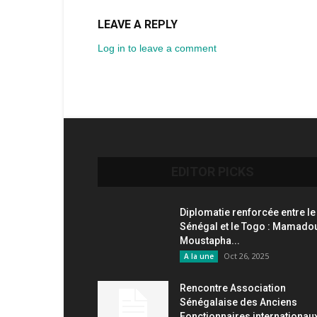
LEAVE A REPLY
Log in to leave a comment
EDITOR PICKS
Diplomatie renforcée entre le
Sénégal et le Togo : Mamado
Moustapha...
Oct 26, 2025
A la une
Rencontre Association
Sénégalaise des Anciens
Fonctionnaires internationau