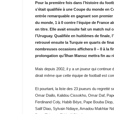
Pour la première fois dans l’histoire du foot
s’était qualifiée à une Coupe du monde en Co
entrée remarquable en gagnant son premier m
du monde, 1 à 0 contre l’équipe de France a
en titre. Elle avait ensuite fait un match nu
l’Uruguay. Qualifiée en huitièmes de finale, 
retrouvé ensuite la Turquie en quarts de fina
nombreuses occasions affichera 0 – 0 à la f
prolongation qu’İlhan Mansız mettra fin au 
Mais depuis 2002, il y a un joueur qui continue d
dirait même que cette équipe de football est co
Et pourtant, la liste des 23 joueurs du regrett
Omar Diallo, Kalidou Cissokho, Omar Daf, Pape
Ferdinand Coly, Habib Béye, Pape Bouba Diop,
Salif Diao, Sylvain Ndiaye, Amadou Makhtar 