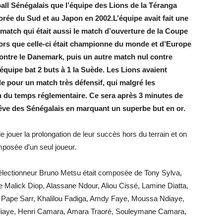
ball Sénégalais que l’équipe des Lions de la Téranga
rée du Sud et au Japon en 2002.L’équipe avait fait une
atch qui était aussi le match d’ouverture de la Coupe
lors que celle-ci était championne du monde et d’Europe
l contre le Danemark, puis un autre match nul contre
l’équipe bat 2 buts à 1 la Suède. Les Lions avaient
le pour un match très défensif, qui malgré les
in du temps réglementaire. Ce sera après 3 minutes de
rêve des Sénégalais en marquant un superbe but en or.
e jouer la prolongation de leur succès hors du terrain et on
mposée d’un seul joueur.
é sélectionneur Bruno Metsu était composée de Tony Sylva,
 Malick Diop, Alassane Ndour, Aliou Cissé, Lamine Diatta,
 Pape Sarr, Khalilou Fadiga, Amdy Faye, Moussa Ndiaye,
Ndiaye, Henri Camara, Amara Traoré, Souleymane Camara,