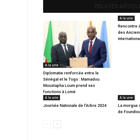
RELATED ARTICL
A la une
Rencontre 
des Anciens
internation
A la une
Diplomatie renforcée entre le
Sénégal et le Togo : Mamadou
Moustapha Loum prend ses
fonctions à Lomé
A la une
A la une
Journée Nationale de l’Arbre 2024
La morgue 
de Foundio