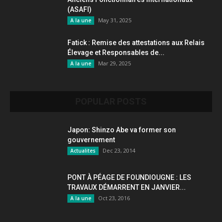
(ASAFI)
May 31, 2025
A la une
Fatick : Remise des attestations aux Relais
Élevage et Responsables de...
Mar 29, 2025
A la une
POPULAR POSTS
Japon: Shinzo Abe va former son
gouvernement
Dec 23, 2014
Actualites
PONT À PÉAGE DE FOUNDIOUGNE : LES
TRAVAUX DÉMARRENT EN JANVIER...
Oct 23, 2016
A la une