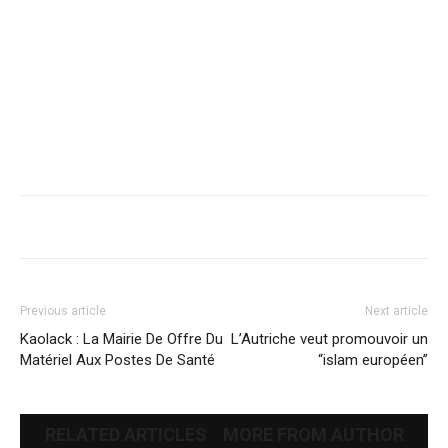
Previous article
Next article
Kaolack : La Mairie De Offre Du
L’Autriche veut promouvoir un
Matériel Aux Postes De Santé
“islam européen”
RELATED ARTICLES
MORE FROM AUTHOR