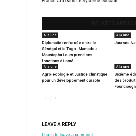
Francs Cfa Dans Le Système éducatif
RELATED ARTICL
A la une
A la une
Diplomatie renforcée entre le
Journée Nat
Sénégal et le Togo : Mamadou
Moustapha Loum prend ses
fonctions à Lomé
A la une
A la une
Agro-écologie et Justice climatique
Sixième édi
pour un développement durable
des produit
Foundiougn
LEAVE A REPLY
Log in to leave a comment