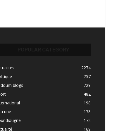
POPULAR CATEGORY
tualites
2274
litique
757
adoum blogs
729
ort
482
ternational
198
la une
178
oundiougne
172
tualité
169