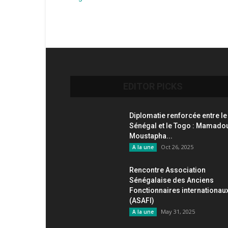
EDITOR PICKS
Diplomatie renforcée entre le
Sénégal et le Togo : Mamado
Moustapha...
Oct 26, 2025
A la une
Rencontre Association
Sénégalaise des Anciens
Fonctionnaires internationau
(ASAFI)
May 31, 2025
A la une