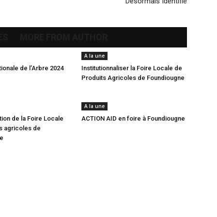
Désormais Identifié
ES
MORE FROM AUTHOR
A la une
ionale de l’Arbre 2024
Institutionnaliser la Foire Locale de
Produits Agricoles de Foundiougne
A la une
tion de la Foire Locale
ACTION AID en foire à Foundiougne
s agricoles de
e