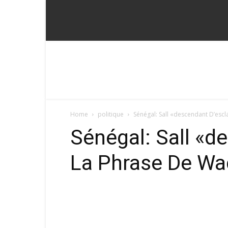
Fadoum
Home
politique
Sénégal: Sall «descendant D’esc
Sénégal: Sall «d
La Phrase De Wa