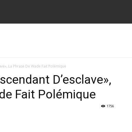
lave», La Phrase De Wade Fait Polémique
escendant D’esclave»,
de Fait Polémique
1756