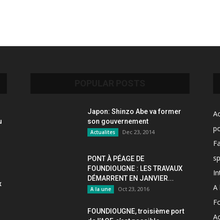
POPULAR POSTS
Japon: Shinzo Abe va former
Ac
u
son gouvernement
po
Dec 23, 2014
Actualites
F
sp
PONT À PÉAGE DE
FOUNDIOUGNE : LES TRAVAUX
In
DÉMARRENT EN JANVIER...
x
A 
Oct 23, 2016
A la une
F
FOUNDIOUGNE, troisième port
Ac