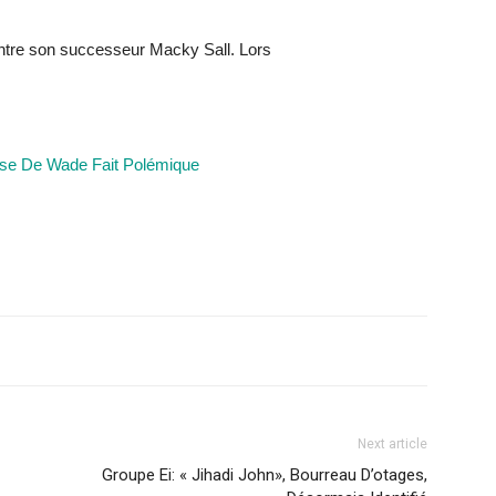
ontre son successeur Macky Sall. Lors
ase De Wade Fait Polémique
Next article
Groupe Ei: « Jihadi John», Bourreau D’otages,