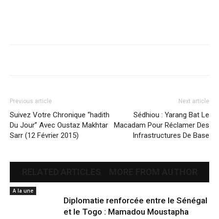
Previous article
Next article
Suivez Votre Chronique “hadith
Sédhiou : Yarang Bat Le
Du Jour” Avec Oustaz Makhtar
Macadam Pour Réclamer Des
Sarr (12 Février 2015)
Infrastructures De Base
RELATED ARTICLES
MORE FROM AUTHOR
A la une
Diplomatie renforcée entre le Sénégal
et le Togo : Mamadou Moustapha