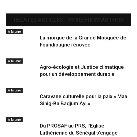
RELATED ARTICLES
MORE FROM AUTHOR
A la une
La morgue de la Grande Mosquée de
Foundiougne rénovée
A la une
Agro-écologie et Justice climatique
pour un développement durable
A la une
Caravane culturelle pour la paix « Maa
Sinig-Bu Badjum Ayi »
A la une
Du PROSAF au PRS, l’Eglise
Luthérienne du Sénégal s’engage