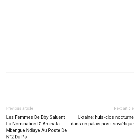
Previous article
Next article
Les Femmes De Bby Saluent
Ukraine: huis-clos nocturne
La Nomination D’ Aminata
dans un palais post-soviétique
Mbengue Ndiaye Au Poste De
N°2 Du Ps