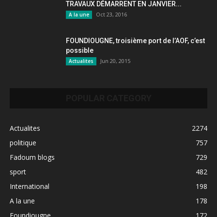
TRAVAUX DÉMARRENT EN JANVIER...
Oct 23, 2016
A la une
FOUNDIOUGNE, troisième port de l’AOF, c’est
possible
Jun 20, 2015
Actualites
POPULAR CATEGORY
Actualites
2274
politique
757
Fadoum blogs
729
sport
482
International
198
A la une
178
Foundiougne
172