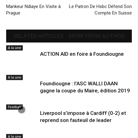
Mankeur Ndiaye En Visite à
Le Patron De Hsbc Défend Son
Prague
Compte En Suisse
RELATED ARTICLES
MORE FROM AUTHOR
A la une
ACTION AID en foire à Foundiougne
A la une
Foundiougne : l’ASC WALLI DAAN
gagne la coupe du Maire, édition 2019
Football
Liverpool s’impose à Cardiff (0-2) et
reprend son fauteuil de leader
A la une