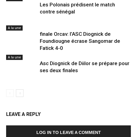
Les Polonais prédisent le match
contre sénégal
A la une
finale Orcav: l’ASC Diognick de
Foundiougne écrase Sangomar de
Fatick 4-0
A la une
Asc Diognick de Diilor se prépare pour
ses deux finales
LEAVE A REPLY
LOG IN TO LEAVE A COMMENT