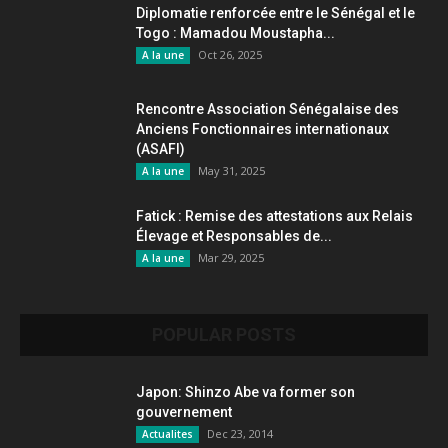
Diplomatie renforcée entre le Sénégal et le
Togo : Mamadou Moustapha...
Oct 26, 2025
A la une
Rencontre Association Sénégalaise des
Anciens Fonctionnaires internationaux
(ASAFI)
May 31, 2025
A la une
Fatick : Remise des attestations aux Relais
Élevage et Responsables de...
Mar 29, 2025
A la une
POPULAR POSTS
Japon: Shinzo Abe va former son
gouvernement
Dec 23, 2014
Actualites