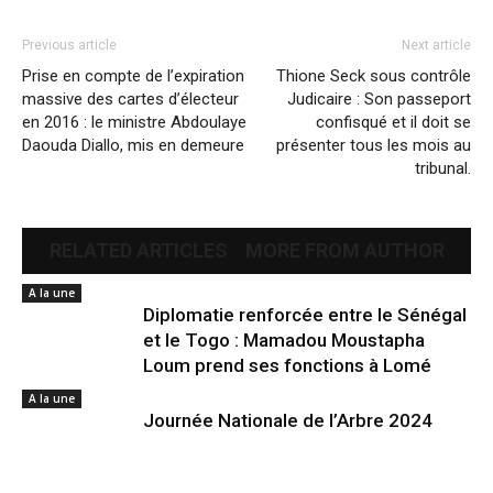
Previous article
Next article
Prise en compte de l’expiration
Thione Seck sous contrôle
massive des cartes d’électeur
Judicaire : Son passeport
en 2016 : le ministre Abdoulaye
confisqué et il doit se
Daouda Diallo, mis en demeure
présenter tous les mois au
tribunal.
RELATED ARTICLES
MORE FROM AUTHOR
A la une
Diplomatie renforcée entre le Sénégal
et le Togo : Mamadou Moustapha
Loum prend ses fonctions à Lomé
A la une
Journée Nationale de l’Arbre 2024