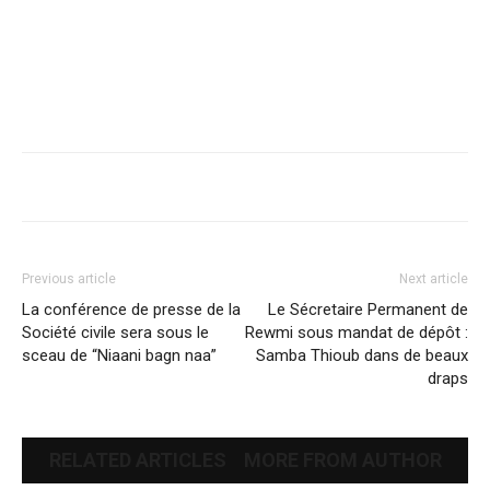
Previous article
Next article
La conférence de presse de la
Le Sécretaire Permanent de
Société civile sera sous le
Rewmi sous mandat de dépôt :
sceau de “Niaani bagn naa”
Samba Thioub dans de beaux
draps
RELATED ARTICLES
MORE FROM AUTHOR