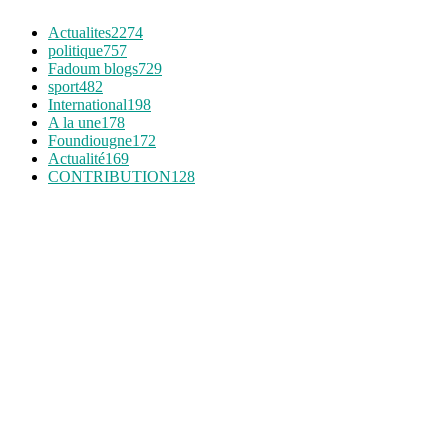
Actualites
2274
politique
757
Fadoum blogs
729
sport
482
International
198
A la une
178
Foundiougne
172
Actualité
169
CONTRIBUTION
128