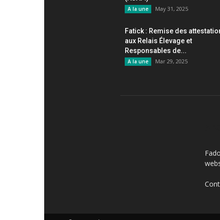
May 31, 2025
A la une
Fatick : Remise des attestati
aux Relais Élevage et
Responsables de...
Mar 29, 2025
A la une
AB
Fado
webs
Cont