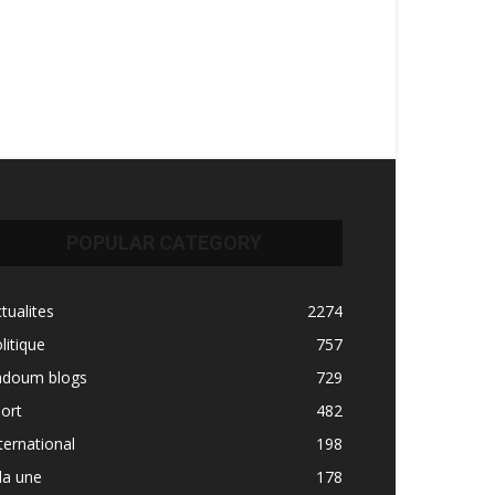
POPULAR CATEGORY
tualites
2274
litique
757
adoum blogs
729
ort
482
ternational
198
la une
178