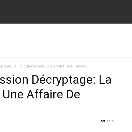
ptage: La Politique Est-elle Une Affaire De Business?
ssion Décryptage: La
e Une Affaire De
1613