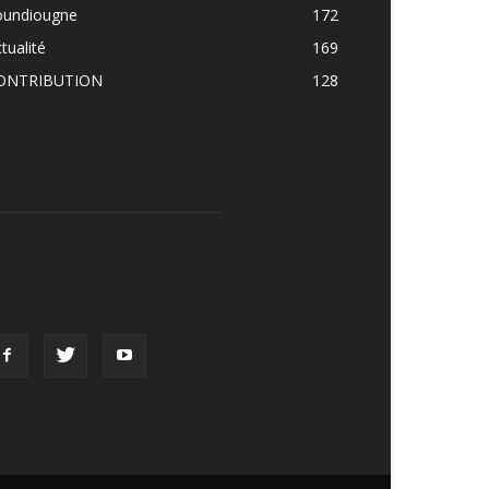
oundiougne
172
tualité
169
ONTRIBUTION
128
OLLOW US