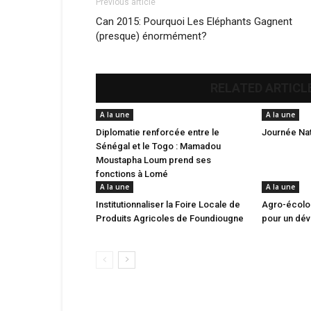
Previous article
Can 2015: Pourquoi Les Eléphants Gagnent
(presque) énormément?
RELATED ARTICL
A la une
A la une
Diplomatie renforcée entre le
Journée Nat
Sénégal et le Togo : Mamadou
Moustapha Loum prend ses
fonctions à Lomé
A la une
A la une
Institutionnaliser la Foire Locale de
Agro-écolog
Produits Agricoles de Foundiougne
pour un dé