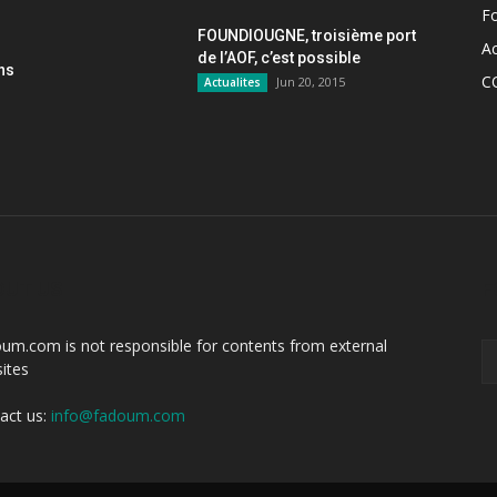
F
FOUNDIOUGNE, troisième port
Ac
de l’AOF, c’est possible
ons
C
Jun 20, 2015
Actualites
OUT US
F
um.com is not responsible for contents from external
ites
act us:
info@fadoum.com