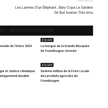
Next article
Les Larmes D’un Éléphant , Bary Copa Le Gardien
De But Ivoirien Très ému
ES
MORE FROM AUTHOR
A la une
ionale de l’Arbre 2024
La morgue de la Grande Mosquée
de Foundiougne rénovée
A la une
ie et Justice climatique
Sixième édition de la Foire Locale
veloppement durable
des produits agricoles de
Foundiougne