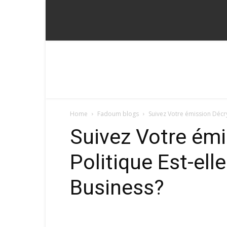
Fadoum
Home
Fadoum blogs
Suivez Votre émission Décry
Suivez Votre émi
Politique Est-ell
Business?