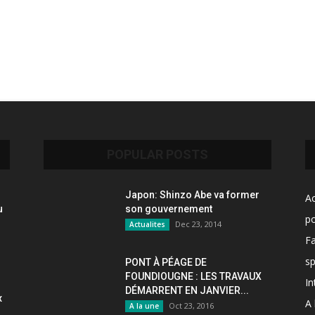
POPULAR POSTS
Japon: Shinzo Abe va former
Ac
u
son gouvernement
po
Dec 23, 2014
Actualites
F
sp
PONT À PÉAGE DE
FOUNDIOUGNE : LES TRAVAUX
In
DÉMARRENT EN JANVIER...
x
A 
Oct 23, 2016
A la une